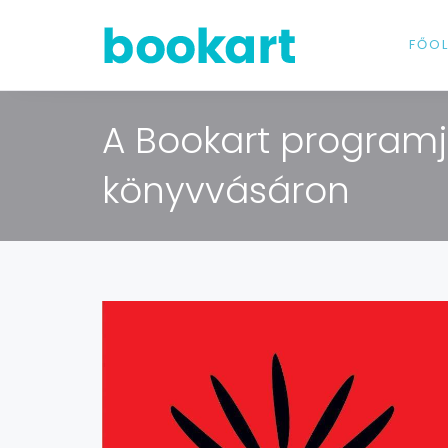
FŐO
A Bookart programj
könyvvásáron