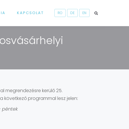
RIA
KAPCSOLAT
RO
DE
EN
osvásárhelyi
val megrendezésre kerülő 25.
 következő programmal lesz jelen:
– péntek