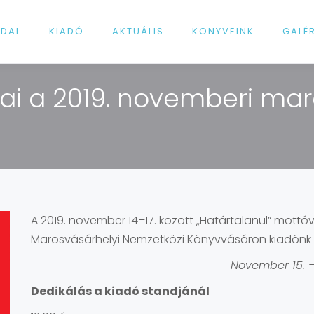
LDAL
KIADÓ
AKTUÁLIS
KÖNYVEINK
GALÉ
ai a 2019. novemberi mar
A 2019. november 14–17. között „Határtalanul” mottó
Marosvásárhelyi Nemzetközi Könyvvásáron kiadónk a
November 15. 
Dedikálás a kiadó standjánál