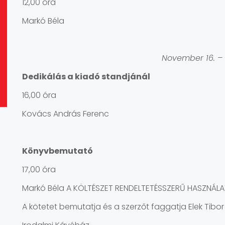
12,00 óra
Markó Béla
November 16. –
Dedikálás a kiadó standjánál
16,00 óra
Kovács András Ferenc
Könyvbemutató
17,00 óra
Markó Béla A KÖLTÉSZET RENDELTETÉSSZERŰ HASZNÁL
A kötetet bemutatja és a szerzőt faggatja Elek Tibor