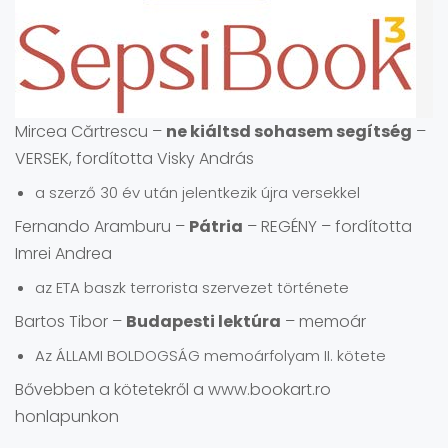
Mircea Cărtrescu –
ne kiáltsd sohasem segítség
–
VERSEK, fordította Visky András
a szerző 30 év után jelentkezik újra versekkel
Fernando Aramburu –
Pátria
– REGÉNY – fordította
Imrei Andrea
az ETA baszk terrorista szervezet története
Bartos Tibor –
Budapesti lektúra
– memoár
Az ÁLLAMI BOLDOGSÁG memoárfolyam II. kötete
Bővebben a kötetekről a www.bookart.ro
honlapunkon