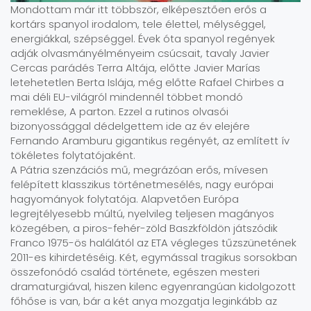
Mondottam már itt többször, elképesztően erős a
kortárs spanyol irodalom, tele élettel, mélységgel,
energiákkal, szépséggel. Évek óta spanyol regények
adják olvasmányélményeim csúcsait, tavaly Javier
Cercas parádés Terra Altája, előtte Javier Marías
letehetetlen Berta Islája, még előtte Rafael Chirbes a
mai déli EU-világról mindennél többet mondó
remeklése, A parton. Ezzel a rutinos olvasói
bizonyossággal dédelgettem ide az év elejére
Fernando Aramburu gigantikus regényét, az említett ív
tökéletes folytatójaként.
A Pátria szenzációs mű, megrázóan erős, mívesen
felépített klasszikus történetmesélés, nagy európai
hagyományok folytatója. Alapvetően Európa
legrejtélyesebb múltú, nyelvileg teljesen magányos
közegében, a piros-fehér-zöld Baszkföldön játszódik
Franco 1975-ös halálától az ETA végleges tűzszünetének
2011-es kihirdetéséig. Két, egymással tragikus sorsokban
összefonódó család története, egészen mesteri
dramaturgiával, hiszen kilenc egyenrangúan kidolgozott
főhőse is van, bár a két anya mozgatja leginkább az