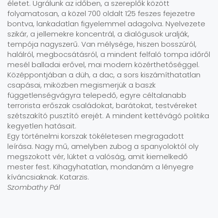
életet. Ugrálunk az időben, a szereplők között
folyamatosan, a közel 700 oldalt 125 feszes fejezetre
bontva, lankadatlan figyelemmel adagolva. Nyelvezete
szikár, a jellemekre koncentrál, a dialógusok uralják,
tempója nagyszerű. Van mélysége, hiszen bosszúról,
halálról, megbocsátásról, a mindent felfaló tompa időről
mesél balladai erővel, mai modern közérthetőséggel.
Középpontjában a düh, a dac, a sors kiszámíthatatlan
csapásai, miközben megismerjük a baszk
függetlenségvágyra telepedő, egyre céltalanabb
terrorista erőszak családokat, barátokat, testvéreket
szétszakító pusztító erejét. A mindent kettévágó politika
kegyetlen hatásait.
Egy történelmi korszak tökéletesen megragadott
leírása. Nagy mű, amelyben zubog a spanyoloktól oly
megszokott vér, lüktet a valóság, amit kiemelkedő
mester fest. Kihagyhatatlan, mondanám a lényegre
kíváncsiaknak. Katarzis.
Szombathy Pál