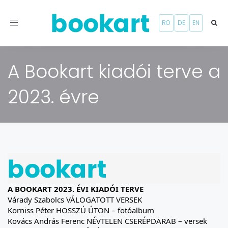
Toggle
RO
DE
EN
navigation
A Bookart kiadói terve a
2023. évre
A BOOKART 2023. ÉVI KIADÓI TERVE
Várady Szabolcs VÁLOGATOTT VERSEK
Korniss Péter HOSSZÚ ÚTON – fotóalbum
Kovács András Ferenc NÉVTELEN CSERÉPDARAB – versek