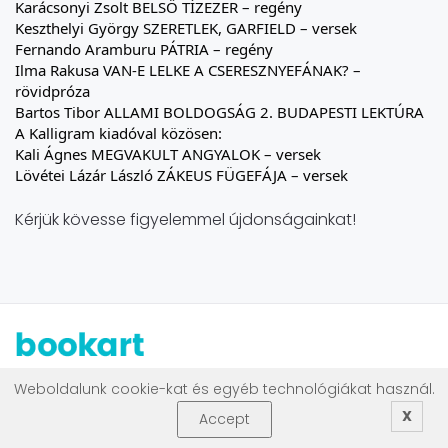
Karácsonyi Zsolt BELSŐ TÍZEZER – regény
Keszthelyi György SZERETLEK, GARFIELD – versek
Fernando Aramburu PÁTRIA – regény
Ilma Rakusa VAN-E LELKE A CSERESZNYEFÁNAK? –
rövidpróza
Bartos Tibor ALLAMI BOLDOGSÁG 2. BUDAPESTI LEKTÚRA
A Kalligram kiadóval közösen:
Kali Ágnes MEGVAKULT ANGYALOK – versek
Lövétei Lázár László ZÁKEUS FÜGEFÁJA – versek
Kérjük kövesse figyelemmel újdonságainkat!
.
Weboldalunk cookie-kat és egyéb technológiákat használ.
.
X
Accept