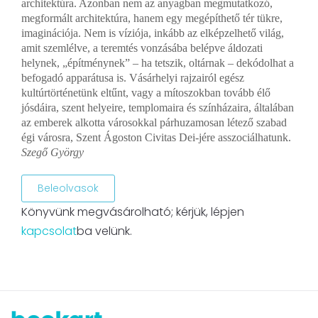
architektúra. Azonban nem az anyagban megmutatkozó,
megformált architektúra, hanem egy megépíthető tér tükre,
imaginációja. Nem is víziója, inkább az elképzelhető világ,
amit szemlélve, a teremtés vonzásába belépve áldozati
helynek, „építménynek” – ha tetszik, oltárnak – dekódolhat a
befogadó apparátusa is. Vásárhelyi rajzairól egész
kultúrtörténetünk eltűnt, vagy a mítoszokban tovább élő
jósdáira, szent helyeire, templomaira és színházaira, általában
az emberek alkotta városokkal párhuzamosan létező szabad
égi városra, Szent Ágoston Civitas Dei-jére asszociálhatunk.
Szegő György
Beleolvasok
Könyvünk megvásárolható; kérjük, lépjen
kapcsolat
ba velünk.