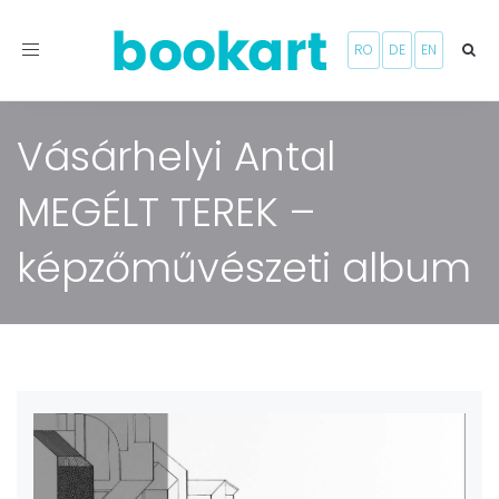
Toggle
RO
DE
EN
navigation
Vásárhelyi Antal
MEGÉLT TEREK –
képzőművészeti album