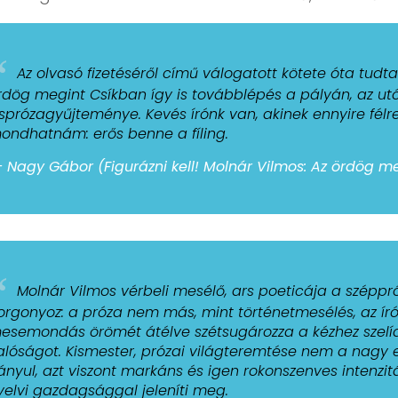
“
Az olvasó fizetéséről
című válogatott kötete óta tudta
rdög megint Csíkban
így is továbblépés a pályán, az ut
isprózagyűjteménye. Kevés írónk van, akinek ennyire félr
ondhatnám:
erős benne a fíling
.
 Nagy Gábor (Figurázni kell! Molnár Vilmos: Az ördög megi
“
Molnár Vilmos vérbeli mesélő, ars poeticája a szépp
orgonyoz: a próza nem más, mint történetmesélés, az ír
esemondás örömét átélve szét­sugározza a kézhez szelídít
alóságot. Kismester, prózai világteremtése nem a nagy 
rányul, azt viszont markáns és igen rokonszenves intenzit
yelvi gazdagsággal jeleníti meg.