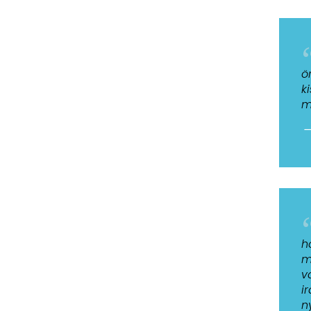
ö
k
m
—
h
m
v
i
n