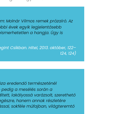
m: Molnár Vilmos remek prózaíró.
Az
óbbi évek egyik legjelentősebb
eismerhetetlen a hangja. Úgy is
nt Csíkban. Hitel, 2013. október, 122–
124, 124)
róza eredendő természeténél
ó pedig a mesélés során a
ett, lakályossá varázsolt, szerethető
egészre, hanem annak részletére
ással, sokféle műfajban, világteremtő