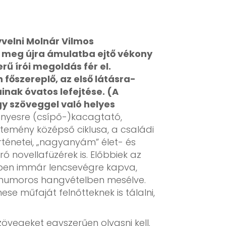
yvelni Molnár Vilmos
ra meg újra ámulatba ejtő vékony
ű írói megoldás fér el.
főszereplő, az első látásra-
nak óvatos lefejtése. (A
y szöveggel való helyes
nyesre (csípő-)kacagtató,
mény középső ciklusa, a családi
örténetei, „nagyanyám” élet- és
 novellafüzérek is. Előbbiek az
yében immár lencsevégre kapva,
-humoros hangvételben mesélve.
se műfaját felnőtteknek is tálalni,
zövegeket egyszerűen olvasni kell.