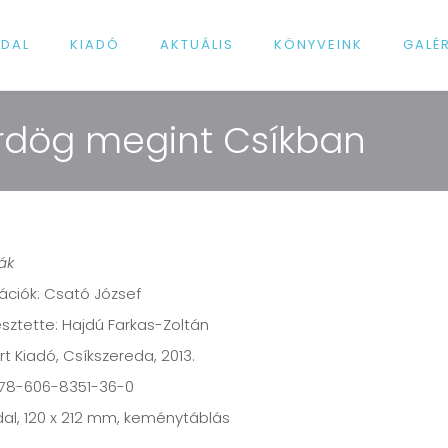
LDAL
KIADÓ
AKTUÁLIS
KÖNYVEINK
GALÉ
ördög megint Csíkban
ák
trációk: Csató József
sztette: Hajdú Farkas-Zoltán
t Kiadó, Csíkszereda, 2013.
978-606-8351-36-0
dal, 120 x 212 mm, keménytáblás