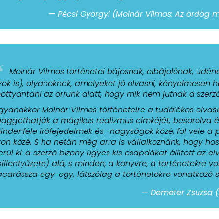
— Pécsi Györgyi (Molnár Vilmos: Az ördög me
“
Molnár Vilmos történetei bájosnak, elbájolónak, üd
zok is), olyanoknak, amelyeket jó olvasni, kényelmesen
ottyantani az orrunk alatt, hogy mik nem jutnak a szerző
gyanakkor Molnár Vilmos történeteire a tudálékos olvasók
áaggathatják a mágikus realizmus címkéjét, besorolva és
indenféle írófejedelmek és -nagyságok közé, föl vele a
ron közé. S ha netán még arra is vállalkoznánk, hogy hos
erül ki: a szerző bizony ügyes kis csapdákat állított az el
billentyűzete) alá, s minden, a könyvre, a történetekre v
acarássza egy-egy, látszólag a történetekre vonatkozó 
— Demeter Zsuzsa (A