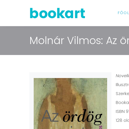
FŐO
Molnár Vilmos: Az 
Novell
Illusz
Szerke
Bookar
ISBN 
128 ol