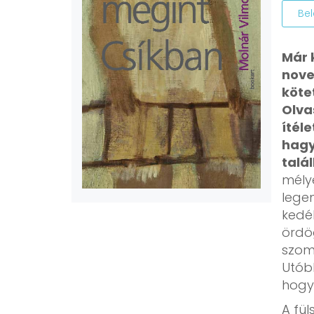
Be
Már 
nove
köte
Olva
ítél
hagy
talál
mély
legen
kedé
ördö
szom
Utóbb
hogy
A fül