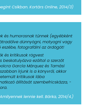
gint Csíkban. Kortárs Online, 2014/3)
ének és humorosnak tűnnek (egyébként
 hátradőlve dünnyögni, motyogni vagy
 eszébe, fotografálni az ördögöt!
 és kritikusok rögvest
 beskatulyázva ezáltal a szerzőt
 polcra García Márquez és Tamási
szabban írjunk is a könyvről, akkor
vetemült kritikusok lába
onatkozó állítását szembefricskázza, -
sora.
milyennek lennie kell. Bárka, 2014/4.)