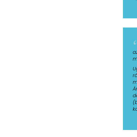
a
m
U
r
m
Á
d
(
k