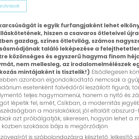
leolvasok
karcsúságát is egyik furfangjaként lehet elkön
lláskötetének, hiszen a csavaros ötleteivel új
tben gazdag, színes ötletvilág, számos nagyszer
sásmódjának találó leképezése a felejthetetlen 
etre közönséges és egyszerű hagyma finom héjai
mát, nem mellesleg, az irodalomelmélészek eg
kozás mintájaként is tisztelik!)
Elsődlegesen kön
ebben azonban elgondolkodtató nemcsak a gyűjte
dárium esetenként falvédőről leszállott figurái, t
lymentő teljes hagymamenüi, hanem a nyitó és záró
göt lépetik fel, ismét, Csíkban, a modernitás jeg
szédságban a marslakókkal, jól eltalált abszurd
iak azt próbálgatják, sikeresen, hogyan lehet a me
 közben szokásos bája is megőrződjön.
szövegírót is szóbolondozásra késztető, lelkesítő s