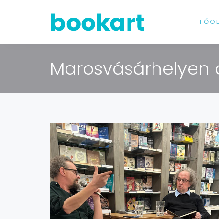
FŐO
Marosvásárhelyen a