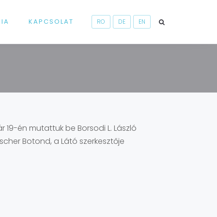
RIA
KAPCSOLAT
RO
DE
EN
9-én mutattuk be Borsodi L. László
ischer Botond, a Látó szerkesztője