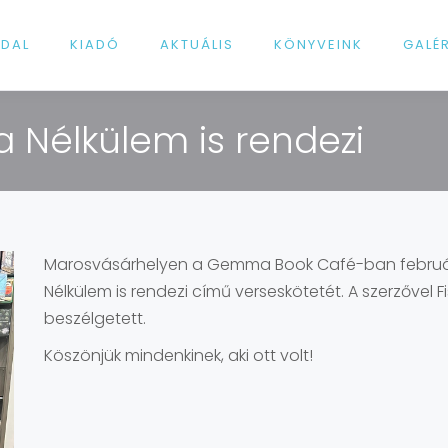
LDAL
KIADÓ
AKTUÁLIS
KÖNYVEINK
GALÉ
 Nélkülem is rendezi
Marosvásárhelyen a Gemma Book Café-ban február 1
Nélkülem is rendezi című verseskötetét. A szerzővel F
beszélgetett.
Köszönjük mindenkinek, aki ott volt!