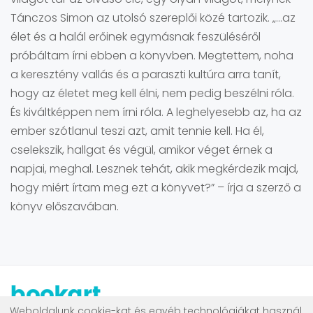
Tánczos Simon az utolsó szereplői közé tartozik. „…az
élet és a halál erőinek egymásnak feszüléséről
próbáltam írni ebben a könyvben. Megtettem, noha
a keresztény vallás és a paraszti kultúra arra tanít,
hogy az életet meg kell élni, nem pedig beszélni róla.
És kiváltképpen nem írni róla. A leghelyesebb az, ha az
ember szótlanul teszi azt, amit tennie kell. Ha él,
cselekszik, hallgat és végül, amikor véget érnek a
napjai, meghal. Lesznek tehát, akik megkérdezik majd,
hogy miért írtam meg ezt a könyvet?” – írja a szerző a
könyv előszavában.
Weboldalunk cookie-kat és egyéb technológiákat használ.