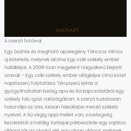
A szerző fotóival
Egy őszinte és megható aparegény Tánczos Vilmos
új kötetete, melynek alcíme Egy csíki székely ember
halálképe. A 2008-ban megjelent nagysikerű Elejtett
szavak – Egy csíki székely ember világképe című kötet
naplószerű folytatása. Tényszerű leírás a
gyógyíthatatlan beteg apa és fia kapcsolatáról egy
székely falu igazi valóságában. A szerző tudatosan
használja az ízes, lassan feledésbe merülő székely
nyelvet. A fiú végig apja mellet van, a betegség
kezdetétől a halálig. Kettejük párbeszéde egy sajátos
világot tár az olvasó elé, egy olyan világot, melynek