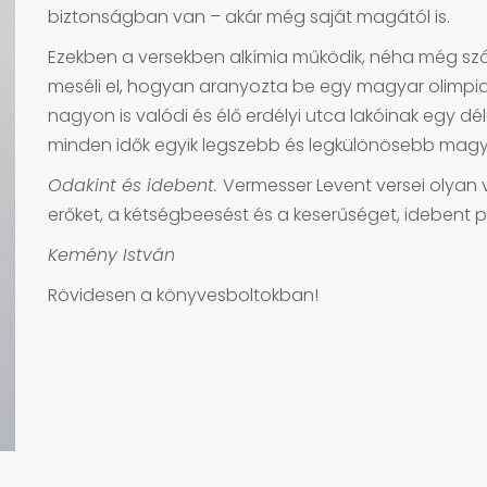
biztonságban van – akár még saját magától is.
Ezekben a versekben alkímia működik, néha még szó s
meséli el, hogyan aranyozta be egy magyar olimpia
nagyon is valódi és élő erdélyi utca lakóinak egy d
minden idők egyik legszebb és legkülönösebb mag
Odakint és idebent
.
Vermesser Levent versei olyan v
erőket, a kétségbeesést és a keserűséget, idebent 
Kemény István
Rövidesen a könyvesboltokban!