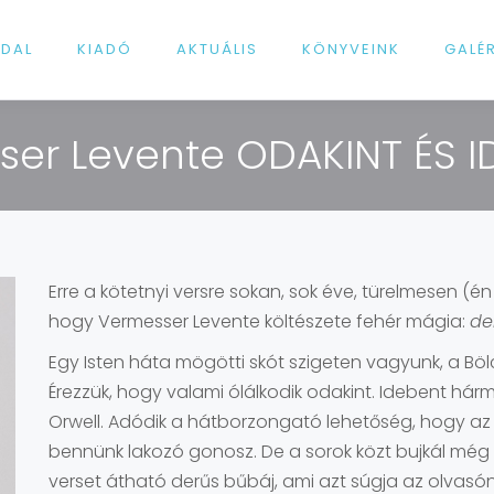
LDAL
KIADÓ
AKTUÁLIS
KÖNYVEINK
GALÉ
ser Levente ODAKINT ÉS I
Erre a kötetnyi versre sokan, sok éve, türelmesen (én
hogy Vermesser Levente költészete fehér mágia:
de
Egy Isten háta mögötti skót szigeten vagyunk, a B
Érezzük, hogy valami ólálkodik odakint. Idebent há
Orwell. Adódik a hátborzongató lehetőség, hogy az
bennünk lakozó gonosz. De a sorok közt bujkál még 
verset átható derűs bűbáj, ami azt súgja az olvasó