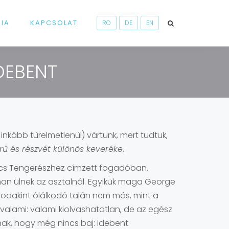
RIA
KAPCSOLAT
RO
DE
EN
DEBENT
 inkább türelmetlenül) vártunk, mert tudtuk,
rű és részvét különös keveréke
.
ölcs Tengerészhez címzett fogadóban.
rman ülnek az asztalnál. Egyikük maga George
 odakint ólálkodó talán nem más, mint a
valami: valami kiolvashatatlan, de az egész
nak, hogy még nincs baj: idebent