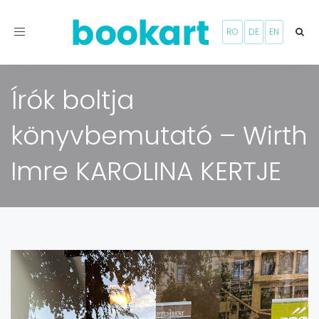
Toggle
RO
DE
EN
navigation
Írók boltja
könyvbemutató – Wirth
Imre KAROLINA KERTJE