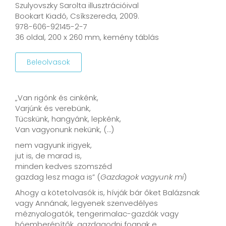
Szulyovszky Sarolta illusztrációival
Bookart Kiadó, Csíkszereda, 2009.
978-606-92145-2-7
36 oldal, 200 x 260 mm, kemény táblás
Beleolvasok
„Van rigónk és cinkénk,
Varjúnk és verebünk,
Tücskünk, hangyánk, lepkénk,
Van vagyonunk nekünk, (…)
nem vagyunk irigyek,
jut is, de marad is,
minden kedves szomszéd
gazdag lesz maga is” (
Gazdagok vagyunk mi
)
Ahogy a kötetolvasók is, hívják bár őket Balázsnak
vagy Annának, legyenek szenvedélyes
méznyalogatók, tengerimalac-gazdák vagy
hóemberépítők, gazdagodni fognak e