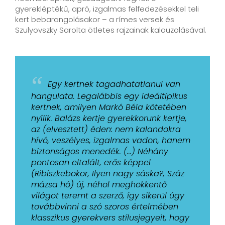
gyerekléptékű, apró, izgalmas felfedezésekkel teli
kert bebarangolásakor – a rímes versek és
Szulyovszky Sarolta ötletes rajzainak kalauzolásával.
“
Egy kertnek tagadhatatlanul van
hangulata. Legalábbis egy ideáltipikus
kertnek, amilyen Markó Béla kötetében
nyílik. Balázs kertje gyerekkorunk kertje,
az (elvesztett) éden: nem kalandokra
hívó, veszélyes, izgalmas vadon, hanem
biztonságos menedék. (...) Néhány
pontosan eltalált, erős képpel
(Ribiszkebokor, Ilyen nagy sáska?, Száz
mázsa hó) új, néhol meghökkentő
világot teremt a szerző, így sikerül úgy
továbbvinni a szó szoros értelmében
klasszikus gyerekvers stílusjegyeit, hogy