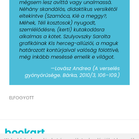
mégsem lesz avíttá vagy unalmassá.
Néhány skandálós, didaktikus versikétől
eltekintve (Szamóca, Kié a meggy?,
Méhek, Téli kosztosok) nyugodt,
szemlélődésre, (kerti) kutakodásra
alkalmas a kötet. Szulyovszky Sarolta
grafikáinak Kis herceg-allúziói, a maguk
határozott kontúrjaival valóság fölöttivé,
még inkább meséssé emelik e világot.
—Lovász Andrea (A verselés
gyönyörűsége. Bárka, 2010/3, 106–109.)
ELFOGYOTT