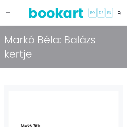
Toggle
RO
DE
EN
navigation
Markó Béla: Balázs
kertje