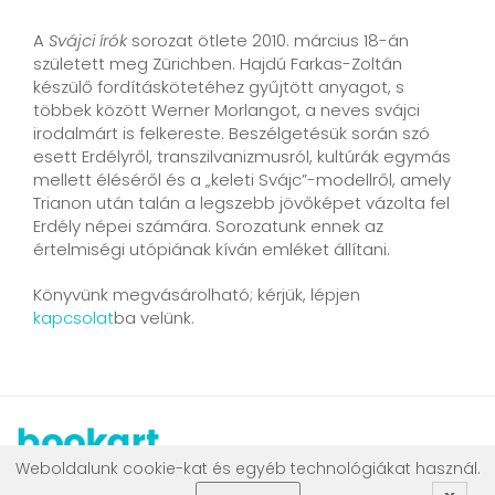
A
Svájci írók
sorozat ötlete 2010. március 18-án
született meg Zürichben. Hajdú Farkas-Zoltán
készülő fordításkötetéhez gyűjtött anyagot, s
többek között Werner Morlangot, a neves svájci
irodalmárt is felkereste. Beszélgetésük során szó
esett Erdélyről, transzilvanizmusról, kultúrák egymás
mellett éléséről és a „keleti Svájc”-modellről, amely
Trianon után talán a legszebb jövőképet vázolta fel
Erdély népei számára. Sorozatunk ennek az
értelmiségi utópiának kíván emléket állítani.
Könyvünk megvásárolható; kérjük, lépjen
kapcsolat
ba velünk.
Weboldalunk cookie-kat és egyéb technológiákat használ.
.