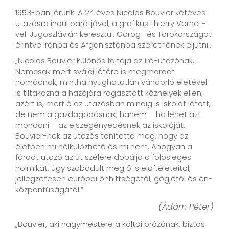
1953-ban járunk. A 24 éves Nicolas Bouvier kétéves
utazásra indul barátjával, a grafikus Thierry Vernet-
vel. Jugoszlávián keresztül, Görög- és Törökországot
érintve Iránba és Afganisztánba szeretnének eljutni...
„Nicolas Bouvier különös fajtája az író-utazónak.
Nemcsak mert svájci létére is megmaradt
nomádnak, mintha nyughatatlan vándorló életével
is tiltakozna a hazájára ragasztott közhelyek ellen;
azért is, mert ő az utazásban mindig is iskolát látott,
de nem a gazdagodásnak, hanem – ha lehet azt
mondani – az elszegényedésnek az iskoláját.
Bouvier-nek az utazás tanította meg, hogy az
életben mi nélkülözhető és mi nem. Ahogyan a
fáradt utazó az út szélére dobálja a fölösleges
holmikat, úgy szabadult meg ő is előítéleteitől,
jellegzetesen európai önhittségétől, gőgjétől és én-
központúságától.”
(Ádám Péter)
„Bouvier, aki nagymestere a költői prózának, biztos