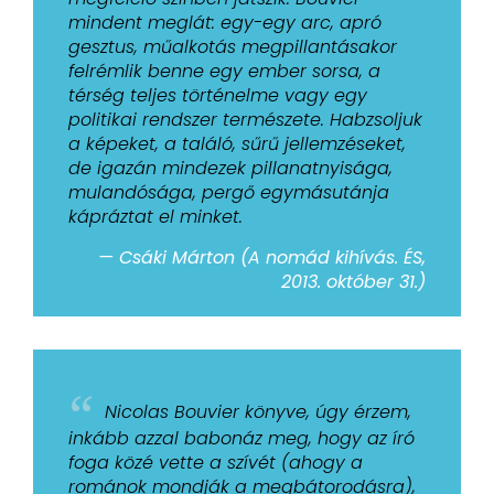
mindent
meglát
: egy-egy arc, apró
gesztus, műalkotás megpillantásakor
felrémlik benne egy ember sorsa, a
térség teljes történelme vagy egy
politikai rendszer természete. Habzsoljuk
a képeket, a találó, sűrű jellemzéseket,
de igazán mindezek pillanatnyisága,
mulandósága, pergő egymásutánja
kápráztat el minket.
— Csáki Márton (A nomád kihívás. ÉS,
2013. október 31.)
“
Nicolas Bouvier könyve, úgy érzem,
inkább azzal babonáz meg, hogy az író
foga közé vette a szívét
(ahogy a
románok mondják a megbátorodásra),