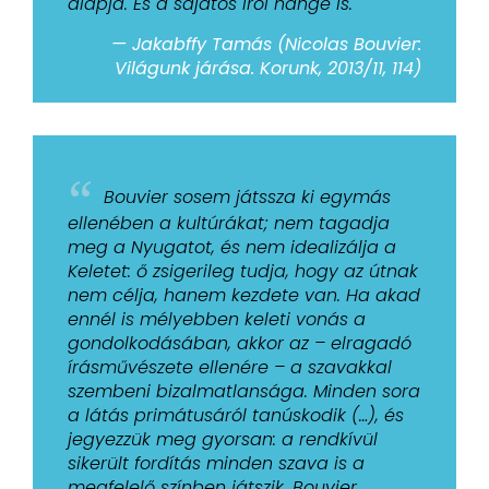
alapja. És a sajátos írói hangé is.
— Jakabffy Tamás (Nicolas Bouvier:
Világunk járása. Korunk, 2013/11, 114)
“
Bouvier sosem játssza ki egymás
ellenében a kultúrákat; nem tagadja
meg a Nyugatot, és nem idealizálja a
Keletet: ő zsigerileg tudja, hogy az útnak
nem célja, hanem kezdete van. Ha akad
ennél is mélyebben keleti vonás a
gondolkodásában, akkor az – elragadó
írásművészete ellenére – a szavakkal
szembeni bizalmatlansága. Minden sora
a látás primátusáról tanúskodik (…), és
jegyezzük meg gyorsan: a rendkívül
sikerült fordítás minden szava is a
megfelelő színben játszik. Bouvier