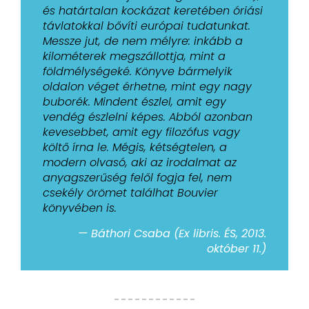
és határtalan kockázat keretében óriási
távlatokkal bővíti európai tudatunkat.
Messze jut, de nem mélyre: inkább a
kilométerek megszállottja, mint a
földmélységeké. Könyve bármelyik
oldalon véget érhetne, mint egy nagy
buborék. Mindent észlel, amit egy
vendég észlelni képes. Abból azonban
kevesebbet, amit egy filozófus vagy
költő írna le. Mégis, kétségtelen, a
modern olvasó, aki az irodalmat az
anyagszerűség felől fogja fel, nem
csekély örömet találhat Bouvier
könyvében is.
— Báthori Csaba (Ex libris. ÉS, 2013.
október 11.)