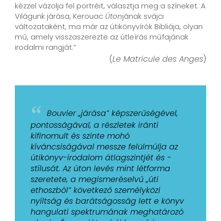
kézzel vázolja fel portréit, választja meg a színeket. A
Világunk járása, Kerouac
Úton
jának svájci
változataként, ma már az útikönyvírók Bibliája, olyan
mű, amely visszaszerezte az útleírás műfajának
irodalmi rangját.”
(
Le Matricule des Anges
)
“
Bouvier „járása” képszerűségével,
pontosságával, a részletek iránti
kifinomult és szinte mohó
kíváncsiságával messze felülmúlja az
útikönyv-irodalom átlagszintjét és -
stílusát. Az úton levés mint létforma
szeretete, a megismeréselvű „úti
ethoszból” következő személyközi
nyíltság és barátságosság lett e könyv
hangulati spektrumának meghatározó