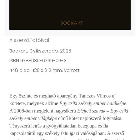
A szerző fotóival
Bookart, Csíkszereda, 2026.
ISBN 978-630-6769-06-3
448 oldal, 120 x 212 mm, varrott
Egy őszinte és megható aparegény Tánczos Vilmos új
kötetete, melynek alcíme
Egy csíki székely ember halálképe
.
A 2008-ban megjelent nagysikerű
Elejtett szavak – Egy csíki
székely ember világképe
című kötet naplószerű folytatása.
Tényszerű leírás a gyógyíthatatlan beteg apa és fia
kapcsolatáról egy székely falu igazi valóságában. A szerző