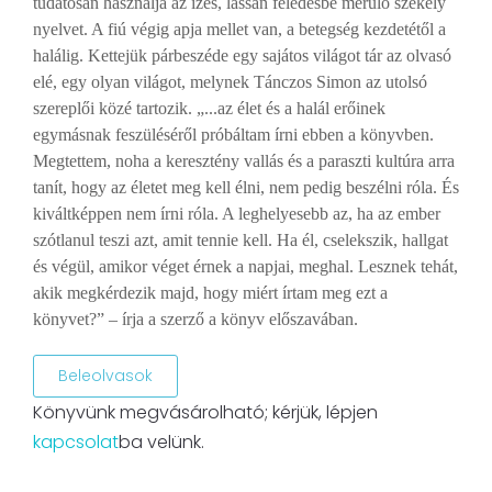
tudatosan használja az ízes, lassan feledésbe merülő székely
nyelvet. A fiú végig apja mellet van, a betegség kezdetétől a
halálig. Kettejük párbeszéde egy sajátos világot tár az olvasó
elé, egy olyan világot, melynek Tánczos Simon az utolsó
szereplői közé tartozik.
„...az élet és a halál erőinek
egymásnak feszüléséről próbáltam írni ebben a könyvben.
Megtettem, noha a keresztény vallás és a paraszti kultúra arra
tanít, hogy az életet meg kell élni, nem pedig beszélni róla. És
kiváltképpen nem írni róla. A leghelyesebb az, ha az ember
szótlanul teszi azt, amit tennie kell. Ha él, cselekszik, hallgat
és végül, amikor véget érnek a napjai, meghal. Lesznek tehát,
akik megkérdezik majd, hogy miért írtam meg ezt a
könyvet?” – írja a szerző a könyv előszavában.
Beleolvasok
Könyvünk megvásárolható; kérjük, lépjen
kapcsolat
ba velünk.