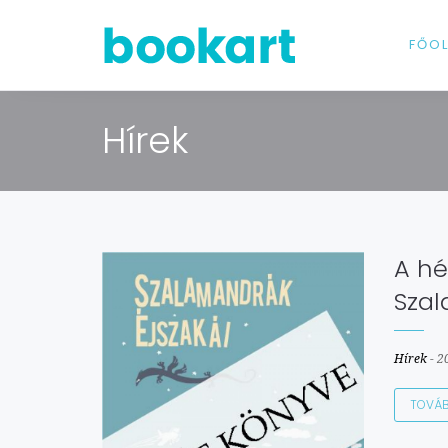
FŐO
Hírek
A hé
Szal
Hírek
-
2
TOVÁ