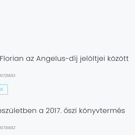
 Florian az Angelus-díj jelöltjei között
017/10/15
BB
észületben a 2017. őszi könyvtermés
017/10/12