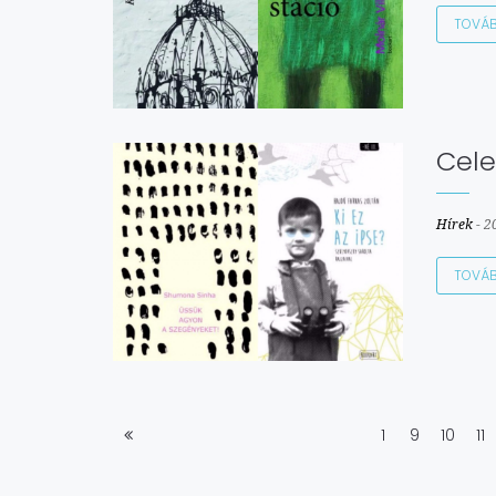
TOVÁ
Cele
Hírek
-
2
TOVÁ
1
9
10
11