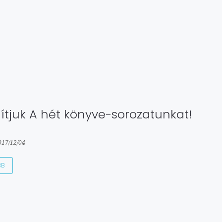
dítjuk A hét könyve-sorozatunkat!
017/12/04
BB