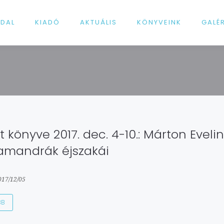
LDAL
KIADÓ
AKTUÁLIS
KÖNYVEINK
GALÉ
t könyve 2017. dec. 4-10.: Márton Evelin
amandrák éjszakái
017/12/05
BB