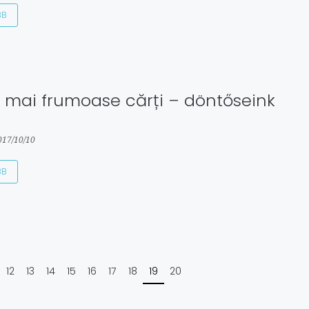
BB
 mai frumoase cărți – döntőseink
017/10/10
BB
12
13
14
15
16
17
18
19
20