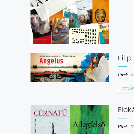
Filip
Hírek
-
2
TOVÁ
Elők
Hírek
-
2