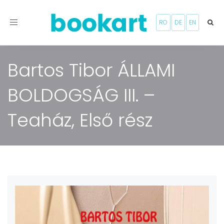
Toggle
RO
DE
EN
navigation
Bartos Tibor ÁLLAMI
BOLDOGSÁG III. –
Teaház, Első rész