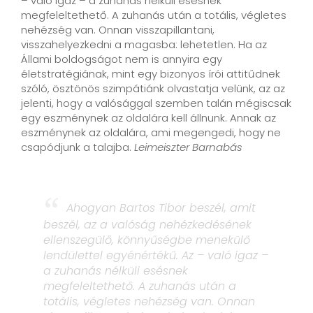
– való igaz – a zuhanás nélküli esésnek
megfeleltethető. A zuhanás után a totális, végletes
nehézség van. Onnan visszapillantani,
visszahelyezkedni a magasba: lehetetlen. Ha az
Állami boldogságot nem is annyira egy
életstratégiának, mint egy bizonyos írói attitűdnek
szóló, ösztönös szimpátiánk olvastatja velünk, az az
jelenti, hogy a valósággal szemben talán mégiscsak
egy eszménynek az oldalára kell állnunk. Annak az
eszménynek az oldalára, ami megengedi, hogy ne
csapódjunk a talajba.
Leimeiszter Barnabás
“
Ahogyan Bartos Tibor beszél, amit
beszél, az a valóság nehézkedésének
ellenszegülő, könnyűségbe menekülő
lendülettel egyénértékű. Az – való igaz –
a zuhanás nélküli esésnek
megfeleltethető. A zuhanás után a
totális, végletes nehézség van. Onnan