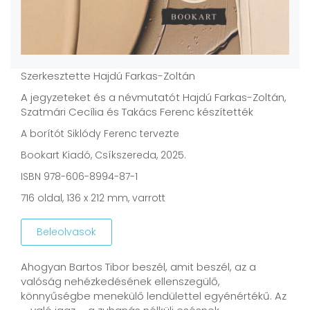
Szerkesztette Hajdú Farkas-Zoltán
A jegyzeteket és a névmutatót Hajdú Farkas-Zoltán,
Szatmári Cecília és Takács Ferenc készítették
A borítót Siklódy Ferenc tervezte
Bookart Kiadó, Csíkszereda, 2025.
ISBN 978-606-8994-87-1
716
oldal, 136 x 212 mm, varrott
Beleolvasok
Ahogyan Bartos Tibor beszél, amit beszél, az a
valóság nehézkedésének ellenszegülő,
könnyűségbe menekülő lendülettel egyénértékű. Az