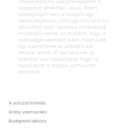
visszapillantani, visszahelyezkedni a
magasba: lehetetlen. Ha az Állami
boldogságot nem is annyira egy
életstratégiának, mint egy bizonyos írói
attitűdnek szóló, ösztönös szimpátiánk
olvastatja velünk, az az jelenti, hogy a
valósággal szemben talán mégiscsak
egy eszménynek az oldalára kell
állnunk. Annak az eszménynek az
oldalára, ami megengedi, hogy ne
csapódjunk a talajba.
Leimeiszter
Barnabás
A sorozat kötetei:
Arany vasmacska
Budapesti lektúra