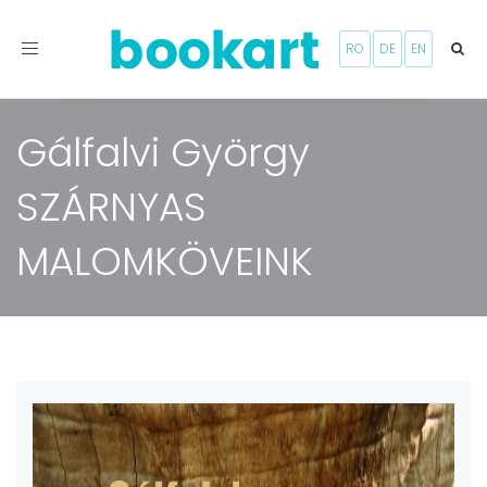
Toggle
RO
DE
EN
navigation
Gálfalvi György
SZÁRNYAS
MALOMKÖVEINK