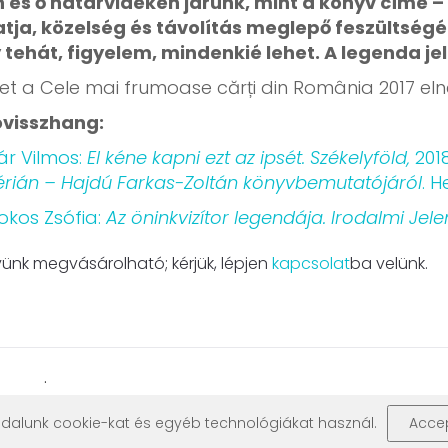
 és ő határvidékén járunk, mint a könyv címe – s
tja, közelség és távolítás meglepő feszültségébe
 tehát, figyelem, mindenkié lehet. A legenda jel
tet a Cele mai frumoase cărți din România 2017 el
óvisszhang:
ár Vilmos:
El kéne kapni ezt az ipsét. Székelyföld,
2018
érián – Hajdú Farkas-Zoltán könyvbemutatójáról
. H
kos Zsófia:
Az öninkvizítor legendája. Irodalmi Jele
ünk megvásárolható; kérjük, lépjen
kapcsolat
ba velünk.
.
dalunk cookie-kat és egyéb technológiákat használ.
Acce