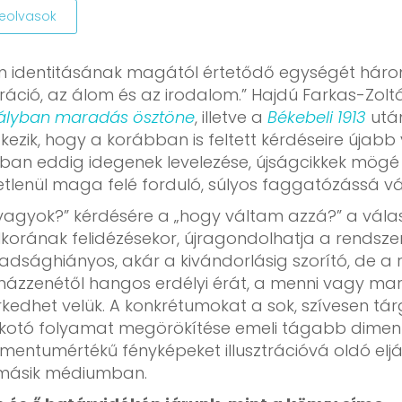
leolvasok
én identitásának magától értetődő egységét hár
ráció, az álom és az irodalom.” Hajdú Farkas-Zol
lyban maradás ösztöne
, illetve a
Békebeli 1913
után
tkezik, hogy a korábban is feltett kérdéseire újab
an eddig idegenek levelezése, újságcikkek mögé rejt
tlenül maga felé forduló, súlyos faggatózássá válik
 vagyok?” kérdésére a „hogy váltam azzá?” a válas
lkorának felidézésekor, újragondolhatja a rendszer
dsághiányos, akár a kivándorlásig szorító, de a r
házzenétől hangos erdélyi érát, a menni vagy mar
kedhet velük. A konkrétumokat a sok, szívesen tár
lkotó folyamat megörökítése emeli tágabb dimenz
mentumértékű fényképeket illusztrációvá oldó eljá
másik médiumban.