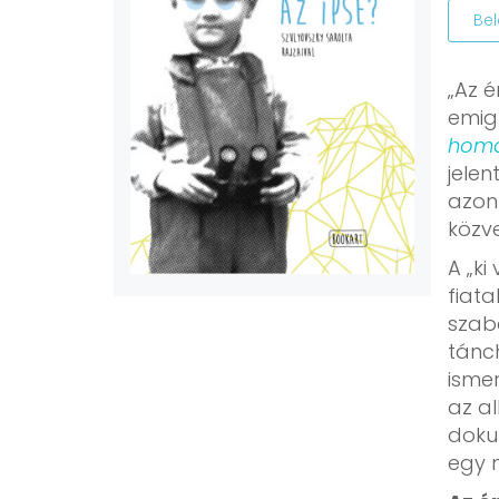
Be
„Az 
emig
homá
jelen
azonb
közve
A „ki
fiata
szaba
tánc
ismer
az a
doku
egy 