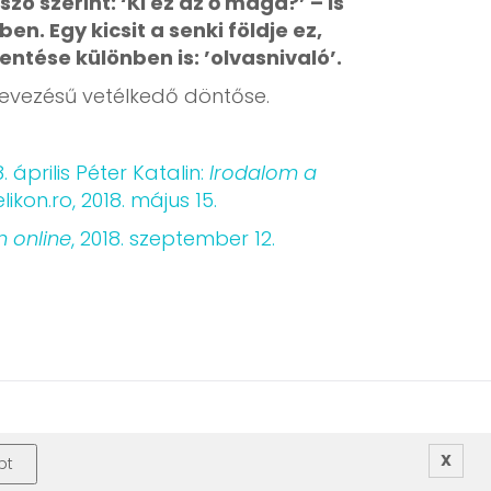
zó szerint: ‘Ki ez az ő maga?’ – is
n. Egy kicsit a senki földje ez,
entése különben is: ’olvasnivaló’.
nevezésű vetélkedő döntőse.
. április
Péter Katalin:
Irodalom a
elikon.ro, 2018. május 15.
n online
, 2018. szeptember 12.
X
pt