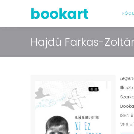
FŐO
Hajdú Farkas-Zoltán:
Legen
Illusz
Szerke
Bookar
ISBN 
296 ol