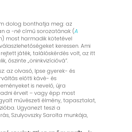
om dolog bonthatja meg: az
tán a
-né
című sorozatának (
A
) most harmadik kötetével
b válaszlehetőségeket keressen. Ami
ett játék, találóskérdés volt, az itt
, őszinte „öninkvizícióvá”.
z: az olvasó, Ipse gyerek- és
váltás előtti kávé- és
eményeket is nevelő, újra
adni érveit – vagy épp most
gyalt művészeti élmény, tapasztalat,
ióba. Ugyanezt teszi a
rás, Szulyovszky Sarolta munkája,