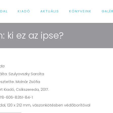
LDAL
KIADÓ
AKTUÁLIS
KÖNYVEINK
GALÉ
 ki ez az ipse?
da
trálta: Szulyovszky Sarolta
sztette: Molnár Zsófia
t Kiadó, Csíkszereda, 2017.
978-606-8351-84-1
dal, 120 x 212 mm, vászonkötésben védőborítóval