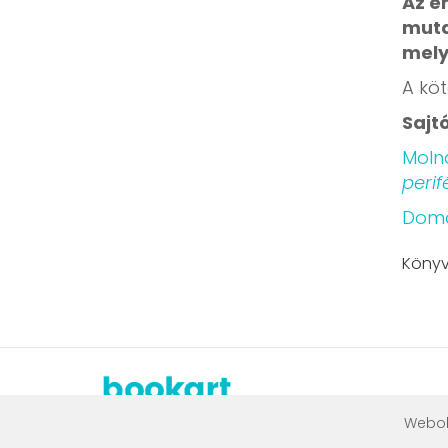
Az én
muta
mely
A kö
Sajt
Moln
perif
Domo
Könyv
Webol
.